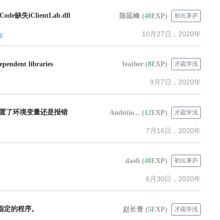
eCode缺失iClientLab.dll
陈延峰
(
48
EXP)
初出茅庐
10月27日，2020年
ll
ependent libraries
feather
(
8
EXP)
才疏学浅
9月7日，2020年
发，配置了环境变量还是报错
Ambitio...
(
12
EXP)
才疏学浅
7月16日，2020年
daoli
(
48
EXP)
初出茅庐
6月30日，2020年
找不到指定的程序。
赵长青
(
5
EXP)
才疏学浅