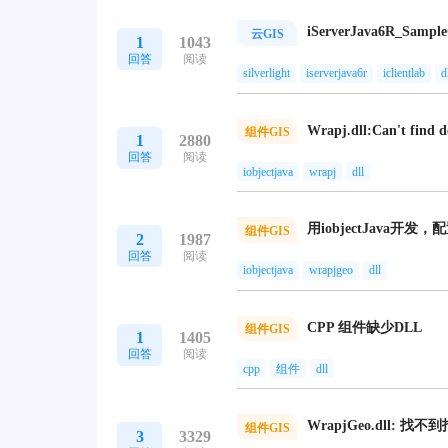
iServerJava6R_Sampl
云GIS
1
1043
回答
阅读
silverlight
iserverjava6r
iclientlab
d
Wrapj.dll:Can't find d
组件GIS
1
2880
回答
阅读
iobjectjava
wrapj
dll
用iobjectJava开
组件GIS
2
1987
回答
阅读
iobjectjava
wrapjgeo
dll
CPP 组件缺少DLL
组件GIS
1
1405
回答
阅读
cpp
组件
dll
WrapjGeo.dll: 
组件GIS
3
3329