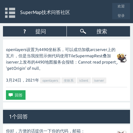
欢迎
SuperMap技术问答社区
登录
?
提问
搜索
openlayers设置为4490坐标系，可以成功加载arcserver上的
瓦片，但是当我按照示例代码使用TileSupermapRest叠加
iserver上发布的4490地图服务会报错：Cannot read property
'getOrigin' of null。
3月24日，2021
年
openlayers
坐标系
iclient
iserver
1个回答
你好，方便的话提供一下你的代码，邮箱：