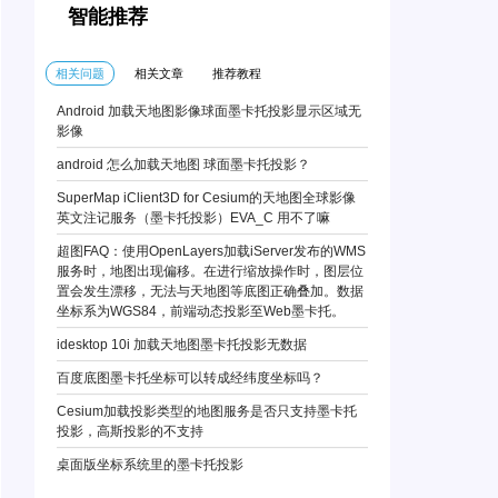
智能推荐
相关问题
相关文章
推荐教程
Android 加载天地图影像球面墨卡托投影显示区域无
影像
android 怎么加载天地图 球面墨卡托投影？
SuperMap iClient3D for Cesium的天地图全球影像
英文注记服务（墨卡托投影）EVA_C 用不了嘛
超图FAQ：使用OpenLayers加载iServer发布的WMS
服务时，地图出现偏移。在进行缩放操作时，图层位
置会发生漂移，无法与天地图等底图正确叠加。数据
坐标系为WGS84，前端动态投影至Web墨卡托。
idesktop 10i 加载天地图墨卡托投影无数据
百度底图墨卡托坐标可以转成经纬度坐标吗？
Cesium加载投影类型的地图服务是否只支持墨卡托
投影，高斯投影的不支持
桌面版坐标系统里的墨卡托投影