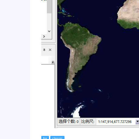
for
classic