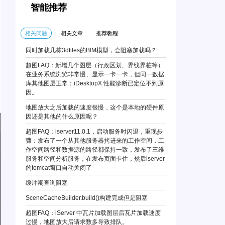
智能推荐
相关问题
相关文章
推荐教程
同时加载几栋3dtiles的BIM模型，会阻塞加载吗？
超图FAQ：新增几个图层（行政区划、界线界桩等）
在业务系统浏览非常慢、显示一卡一卡，但同一数据
库其他图层正常；iDesktopX 性能诊断已定位不到原
因。
地图放大之后加载的速度很慢，这个是本地的硬件原
因还是其他的什么原因呢？
超图FAQ：iserver11.0.1，启动服务时闪退，重现步
骤：发布了一个从其他服务器拷进来的工作空间，工
作空间路径和数据源的路径都保持一致，发布了三维
服务和空间分析服务，在发布页面卡住，然后iserver
的tomcat窗口自动关闭了
缓冲期查询阻塞
SceneCacheBuilder.build()构建完成但是阻塞
超图FAQ：iServer 中瓦片加载图层后瓦片加载速度
过慢，地图放大后请求数多导致排队。