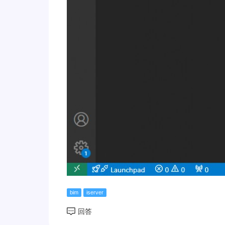
bim
iserver