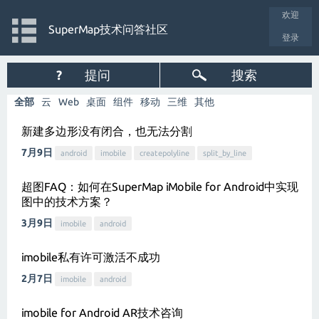
欢迎
SuperMap技术问答社区
登录
?
提问
搜索
全部
云
Web
桌面
组件
移动
三维
其他
新建多边形没有闭合，也无法分割
7月9日
android
imobile
createpolyline
split_by_line
超图FAQ：如何在SuperMap iMobile for Android中实现
图中的技术方案？
3月9日
imobile
android
imobile私有许可激活不成功
2月7日
imobile
android
imobile for Android AR技术咨询