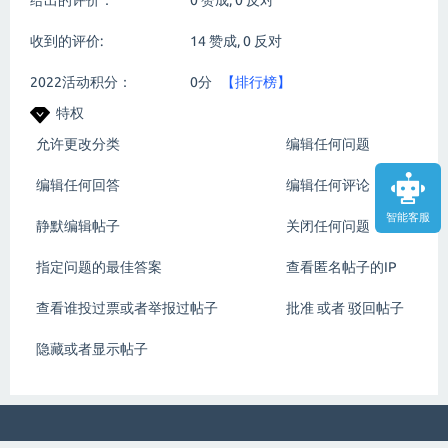
给出的评价：
0
赞成,
0
反对
收到的评价:
14
赞成,
0
反对
2022活动积分：
0分
【排行榜】
特权
允许更改分类
编辑任何问题
编辑任何回答
编辑任何评论
智能客服
静默编辑帖子
关闭任何问题
指定问题的最佳答案
查看匿名帖子的IP
查看谁投过票或者举报过帖子
批准 或者 驳回帖子
隐藏或者显示帖子