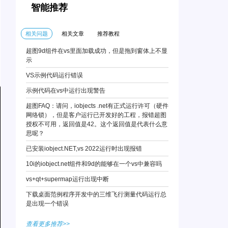
智能推荐
相关问题
相关文章
推荐教程
超图9d组件在vs里面加载成功，但是拖到窗体上不显
示
VS示例代码运行错误
示例代码在vs中运行出现警告
超图FAQ：请问，iobjects .net有正式运行许可（硬件
网络锁），但是客户运行已开发好的工程，报错超图
授权不可用，返回值是42。这个返回值是代表什么意
思呢？
已安装iobject.NET,vs 2022运行时出现报错
10i的iobject.net组件和9d的能够在一个vs中兼容吗
vs+qt+supermap运行出现中断
下载桌面范例程序开发中的三维飞行测量代码运行总
是出现一个错误
查看更多推荐>>