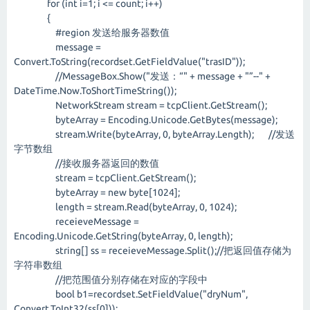
for (int i=1; i <= count; i++)
{
#region 发送给服务器数值
message =
Convert.ToString(recordset.GetFieldValue("trasID"));
//MessageBox.Show("发送：“" + message + "”--" +
DateTime.Now.ToShortTimeString());
NetworkStream stream = tcpClient.GetStream();
byteArray = Encoding.Unicode.GetBytes(message);
stream.Write(byteArray, 0, byteArray.Length); //发送
字节数组
//接收服务器返回的数值
stream = tcpClient.GetStream();
byteArray = new byte[1024];
length = stream.Read(byteArray, 0, 1024);
receieveMessage =
Encoding.Unicode.GetString(byteArray, 0, length);
string[] ss = receieveMessage.Split();//把返回值存储为
字符串数组
//把范围值分别存储在对应的字段中
bool b1=recordset.SetFieldValue("dryNum",
Convert.ToInt32(ss[0]));