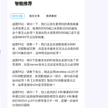
智能推荐
相关问题
相关文章
推荐教程
超图FAQ：请问一下，我们云原生要用到的离线镜像
仓库部署之后，检测到5000端口未授权访问的漏洞。
这个要怎么处理？直接在防火墙禁用5000端口是不是
会影响K8S节点拉取镜像。
超图FAQ：请教一下：我们这边在做数据展示的时
候，切图数据完整，但是发布服务后无法点击面内部
进行对象的选中，这种情况如何处理？
超图FAQ：请问下影像发布的时候我在桌面勾选了背
景透明，但是iserver发布之后还是有黑边怎么处理呀
超图FAQ：请教下各位，我这边用idesktop x11i打开
OSGB数据预览，发现数据缺少一部分，请问该问题
如何处理？用【大势智慧】预览OSGB数据显示正
常，如果直接转s3m是否受影响？
超图FAQ：请问一下，别人提供的2.4米/像素的DSM
和通过咱们桌面端用倾斜摄影模型生成的2.4米/像素
的DSM为什么X/Y分辨率显示不一样，是哪一步操作
出现的问题呢