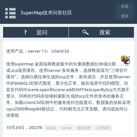
欢迎
SuperMap技术问答社区
登录
?
提问
搜索
使用产品：iserver 11i iclient3d
使用supermap 桌面端将数据集中的矢量面数据拉伸成白膜，并生
成.scp场景缓存。使用iserver 发布服务，选择数据源为“三维切片
缓存”。选择白膜拉伸生成的scp文件，发布成功，并且使用iserver
中的WebGL3D形式预览，显示也正常。能在场景中找到模型。但
是在代码中scene.open和scene.addS3MTilesLayerByScp方式都不
显示。同样的代码添加倾斜摄影生成的scp文件所发布的服务正
常。加载iclient3d实例中的服务路径也能显示。数据集的坐标采用
cgcs2000和wgs84都试过 。代码都无法正常加载。请问该如何让
排查呢
10月24日，2022
年
webgl
iserver
发布服务
三维场景