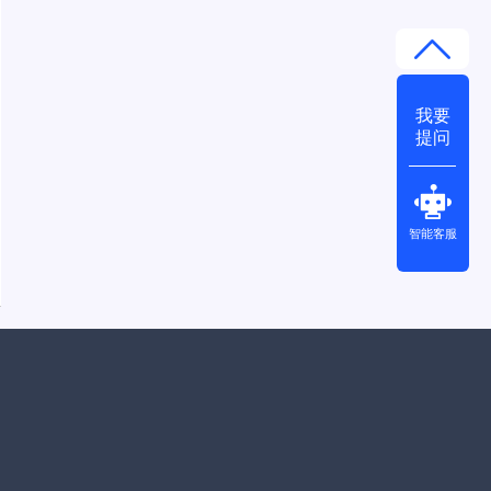
我要
提问
智能客服