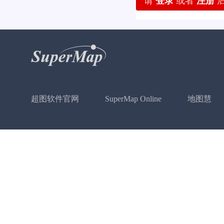
请
登录
或者
注册
后
超图软件官网
SuperMap Online
地图慧