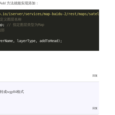
.Add 方法就能实现添加：
p.io/iserver/services/map-baidu-2/rest/maps/satellite"
;
自定义图层名称
ap; 
// 指定图层类型为Map
顶部
erName, layerType, addToHead);

成wgp84格式