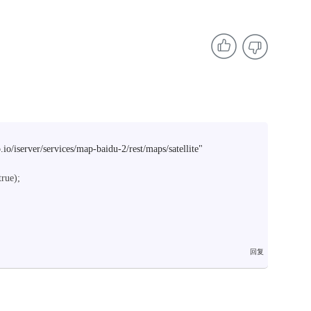
.io/iserver/services/map-baidu-2/rest/maps/satellite"
true);