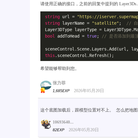
请使用正确的接口，之前的回复中提到的 Layer3Ds
string
 url = 
"
https://iserver.superma
string
 layerName = 
"satellite"
;  
// 
 Layer3DType layerType = Layer3DType.M
bool
 addToHead = 
true
; 
// 是否添加到最
 sceneControl.Scene.Layers.Add(url, lay
this
.sceneControl.Refresh();
希望能够帮助到您。
张力菲
2026年05月20日
1,685EXP
这个底图加载后，跟模型位置对不上。 怎么把地图转
10693640...
2026年05月20日
82EXP