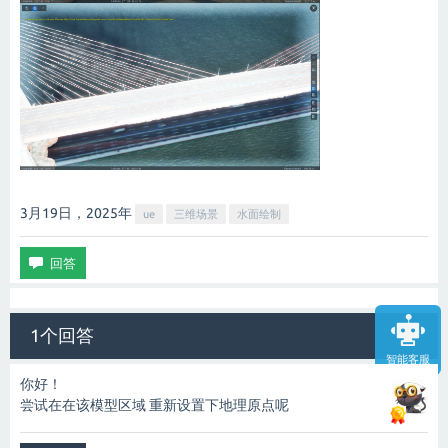
3月19日，2025
年
ue
三维场景
水面绘制
1个回答
智能客服
你好！
尝试在在该模型区域 重新设置下地理原点呢